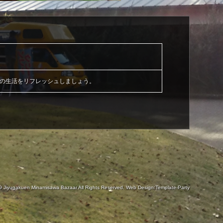
日の生活をリフレッシュしましょう。
19
Jiyugakuen Minamisawa Bazaar
All Rights Reserved.
Web Design:Template-Party