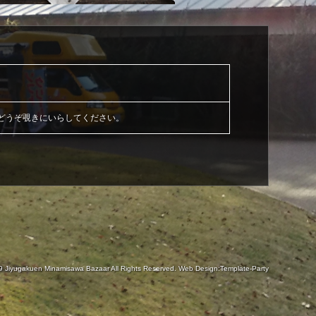
どうぞ覗きにいらしてください。
19
Jiyugakuen Minamisawa Bazaar
All Rights Reserved.
Web Design:Template-Party