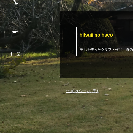
hitsuji no haco
羊毛を使ったクラフト作品、真鍮
<< 前のページに戻る