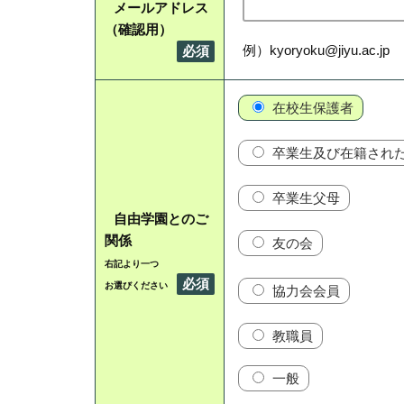
メールアドレス
（確認用）
例）kyoryoku@jiyu.ac.jp
必須
在校生保護者
卒業生及び在籍され
卒業生父母
自由学園とのご
関係
友の会
右記より一つ
必須
お選びください
協力会会員
教職員
一般