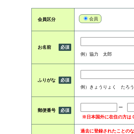
会員
会員区分
お名前
必須
例）協力 太郎
ふりがな
必須
例）きょうりょく たろ
ー
郵便番号
必須
※日本国外に在住の方は 00
過去に登録されたことの