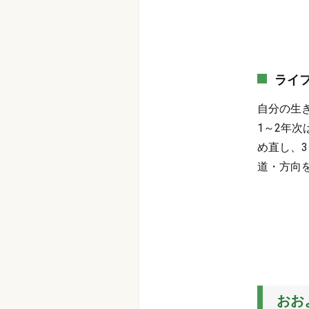
ライ
自分の生
1～2年
め直し、
道・方向
おお