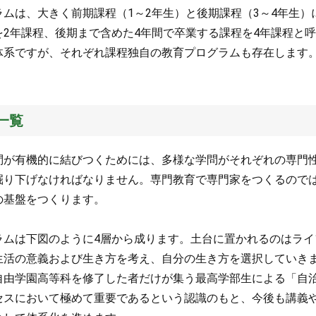
ラムは、大きく前期課程（1～2年生）と後期課程（3～4年生
を2年課程、後期まで含めた4年間で卒業する課程を4年課程と呼
体系ですが、それぞれ課程独自の教育プログラムも存在します
一覧
問が有機的に結びつくためには、多様な学問がそれぞれの専門
掘り下げなければなりません。専門教育で専門家をつくるので
の基盤をつくります。
ラムは下図のように4層から成ります。土台に置かれるのはラ
生活の意義および生き方を考え、自分の生き方を選択していき
自由学園高等科を修了した者だけが集う最高学部生による「自
セスにおいて極めて重要であるという認識のもと、今後も講義