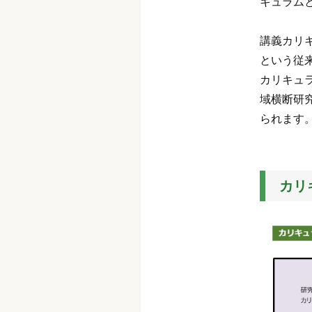
キュラム
講義カリ
という従
カリキュ
域横断研
られます
カリ