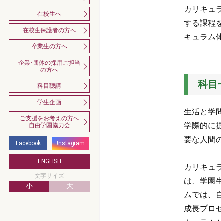
カリキュ
在校生へ
する課程
在校生保護者の方へ
キュラム
卒業生の方へ
企業･団体の採用ご担当
の方へ
科目
科目聴講
学生企画
生活と学
ご支援をお考えの方へ
学際的に
自由学園協力会
要な人間
Facebook
Instagram
ENGLISH
カリキュ
文字サイズ
は、学園
小
大
ムでは、
成長プロ