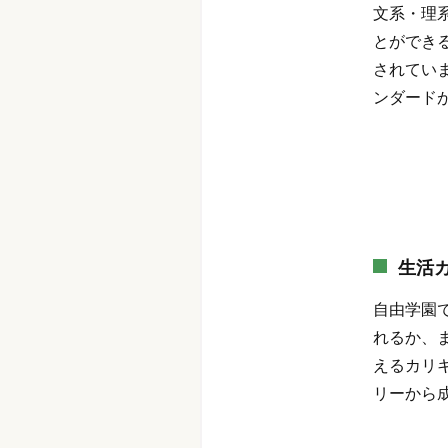
文系・理
とができ
されてい
ンダード
生活
自由学園
れるか、
えるカリ
リーから