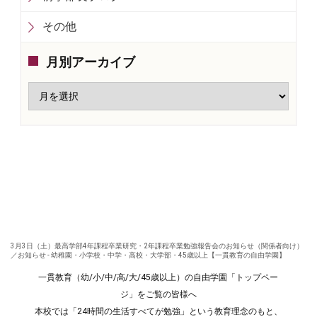
その他
月別アーカイブ
3月3日（土）最高学部4年課程卒業研究・2年課程卒業勉強報告会のお知らせ（関係者向け）
／お知らせ - 幼稚園・小学校・中学・高校・大学部・45歳以上【一貫教育の自由学園】
一貫教育（幼/小/中/高/大/45歳以上）の自由学園「トップペー
ジ」をご覧の皆様へ
本校では「24時間の生活すべてが勉強」という教育理念のもと、