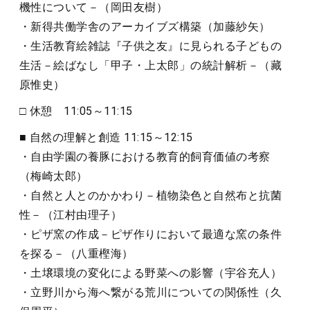
機性について－（岡田友樹）
・新得共働学舎のアーカイブズ構築（加藤紗矢）
・生活教育絵雑誌『子供之友』に見られる子どもの
生活－絵ばなし「甲子・上太郎」の統計解析－（藏
原惟史）
□ 休憩 11:05～11:15
■ 自然の理解と創造 11:15～12:15
・自由学園の養豚における教育的飼育価値の考察
（梅崎太郎）
・自然と人とのかかわり－植物染色と自然布と抗菌
性－（江村由理子）
・ピザ窯の作成－ピザ作りにおいて最適な窯の条件
を探る－（八重樫海）
・土壌環境の変化による野菜への影響（宇谷充人）
・立野川から海へ繋がる荒川についての関係性（久