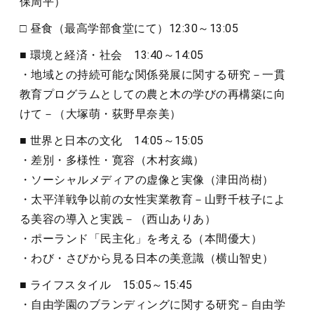
保周平）
□ 昼食（最高学部食堂にて）12:30～13:05
■ 環境と経済・社会 13:40～14:05
・地域との持続可能な関係発展に関する研究－一貫
教育プログラムとしての農と木の学びの再構築に向
けて－（大塚萌・荻野早奈美）
■ 世界と日本の文化 14:05～15:05
・差別・多様性・寛容（木村亥織）
・ソーシャルメディアの虚像と実像（津田尚樹）
・太平洋戦争以前の女性実業教育－山野千枝子によ
る美容の導入と実践－（西山ありあ）
・ポーランド「民主化」を考える（本間優大）
・わび・さびから見る日本の美意識（横山智史）
■ ライフスタイル 15:05～15:45
・自由学園のブランディングに関する研究－自由学