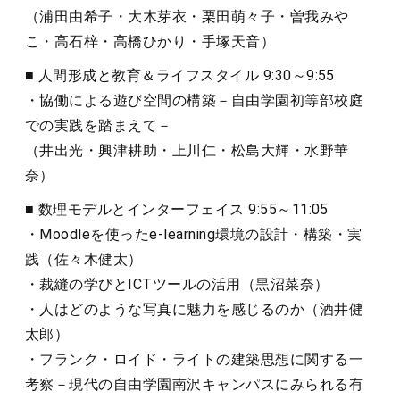
（浦田由希子・大木芽衣・栗田萌々子・曽我みや
こ・高石梓・高橋ひかり・手塚天音）
■ 人間形成と教育＆ライフスタイル 9:30～9:55
・協働による遊び空間の構築－自由学園初等部校庭
での実践を踏まえて－
（井出光・興津耕助・上川仁・松島大輝・水野華
奈）
■ 数理モデルとインターフェイス 9:55～11:05
・Moodleを使ったe-learning環境の設計・構築・実
践（佐々木健太）
・裁縫の学びとICTツールの活用（黒沼菜奈）
・人はどのような写真に魅力を感じるのか（酒井健
太郎）
・フランク・ロイド・ライトの建築思想に関する一
考察－現代の自由学園南沢キャンパスにみられる有