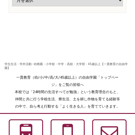
学生生活・学外活動 - 幼稚園・小学校・中学・高校・大学部・45歳以上【一貫教育の自由学
園】
一貫教育（幼/小/中/高/大/45歳以上）の自由学園「トップペー
ジ」をご覧の皆様へ
本校では「24時間の生活すべてが勉強」という教育理念のもと、
仲間と共に行う学校生活、寮生活、土を耕し作物を育てる経験等
の中で、自ら考え行動する「よく生きる人」を育てていきます。