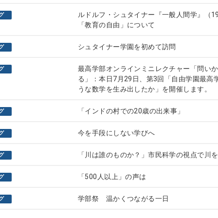
ルドルフ・シュタイナー『一般人間学』（19
グ
「教育の自由」について
シュタイナー学園を初めて訪問
グ
最高学部オンラインミニレクチャー「問い
グ
る」：本日7月29日、第3回「自由学園最高
うな数学を生み出したか」を開催します。
「インドの村での20歳の出来事」
グ
今を手段にしない学びへ
グ
「川は誰のものか？」市民科学の視点で川
グ
「500人以上」の声は
グ
学部祭 温かくつながる一日
グ