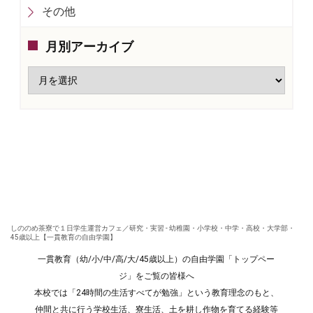
その他
月別アーカイブ
しののめ茶寮で１日学生運営カフェ／研究・実習 - 幼稚園・小学校・中学・高校・大学部・
45歳以上【一貫教育の自由学園】
一貫教育（幼/小/中/高/大/45歳以上）の自由学園「トップペー
ジ」をご覧の皆様へ
本校では「24時間の生活すべてが勉強」という教育理念のもと、
仲間と共に行う学校生活、寮生活、土を耕し作物を育てる経験等