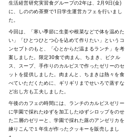
生活経営研究実習食グループの2年は、2月9日(金)
に、しののめ茶寮で1日学生運営カフェを行いまし
た。
今回は、「寒い季節に生姜や根菜などで体を温めた
い」「ひとつひとつ心を込めて作りたい」というコ
ンセプトのもと、「心とからだ温まるランチ」を考
案しました。限定30食で肉まん、ちまき、ピクル
ス、スープ、手作りのカルピスで作ったゼリーのセ
ットを提供しました。肉まんと、ちまきは熱々を食
べていただくために、ギリギリまでせいろで蒸すな
ど出し方も工夫しました。
午後のカフェの時間には、ランチのカルピスゼリー
に学園で採れたゆずを加工したゆずシロップをのせ
た二層のゼリーと、学園で採れた蕗のアンゼリカを
練りこんで１年生が作ったクッキーを販売しまし