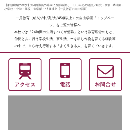
【那須農場の学び】第3回講義の時間に進捗確認と一〇〇年史の輪読／研究・実習 - 幼稚園・
小学校・中学・高校・大学部・45歳以上【一貫教育の自由学園】
一貫教育（幼/小/中/高/大/45歳以上）の自由学園「トップペー
ジ」をご覧の皆様へ
本校では「24時間の生活すべてが勉強」という教育理念のもと、
仲間と共に行う学校生活、寮生活、土を耕し作物を育てる経験等
の中で、自ら考え行動する「よく生きる人」を育てていきます。