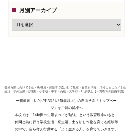
月別アーカイブ
登校再開に向けて学生・教職員・保護者で協力して教室・食堂を消毒・清掃しました／学生
生活・学外活動 - 幼稚園・小学校・中学・高校・大学部・45歳以上【一貫教育の自由学園】
一貫教育（幼/小/中/高/大/45歳以上）の自由学園「トップペー
ジ」をご覧の皆様へ
本校では「24時間の生活すべてが勉強」という教育理念のもと、
仲間と共に行う学校生活、寮生活、土を耕し作物を育てる経験等
の中で、自ら考え行動する「よく生きる人」を育てていきます。