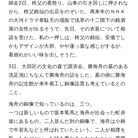
師走2日、秩父の夜祭り。山車の引き回しに押されな
がら、秩父銘仙の出店をのぞいた。再来年のＮＨＫ
の大河ドラマ韋駄天の場面で浅草の十二階下の銘酒
屋の女性が出るそうで、先日、その衣装について相
談を受けた。私の一押しは、秩父の銘仙、安価でし
かもデザインが大胆、やや蓮っ葉な感じがするが、
着崩れがいい味を出しそうだ。
3日、大田区の文化の森で講演会。勝海舟の墓のある
洗足池にちなんで勝海舟の話をした。墓の側に勝海
舟の記念館が来年着工し銅像設置も考えているとの
こと。
海舟の銅像で知っているのは、三つ。
一つは新しいもので坂本竜馬と海舟が出会った町赤
坂にあるもの。二人並んだ対の銅像で、海舟は小柄
で牛若丸などと呼ばれていたという。二人が相撲を