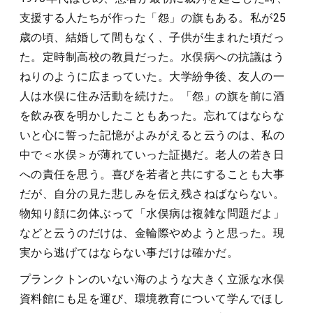
支援する人たちが作った「怨」の旗もある。私が25
歳の頃、結婚して間もなく、子供が生まれた頃だっ
た。定時制高校の教員だった。水俣病への抗議はう
ねりのように広まっていた。大学紛争後、友人の一
人は水俣に住み活動を続けた。「怨」の旗を前に酒
を飲み夜を明かしたこともあった。忘れてはならな
いと心に誓った記憶がよみがえると云うのは、私の
中で＜水俣＞が薄れていった証拠だ。老人の若き日
への責任を思う。喜びを若者と共にすることも大事
だが、自分の見た悲しみを伝え残さねばならない。
物知り顔に勿体ぶって「水俣病は複雑な問題だよ」
などと云うのだけは、金輪際やめようと思った。現
実から逃げてはならない事だけは確かだ。
プランクトンのいない海のような大きく立派な水俣
資料館にも足を運び、環境教育について学んでほし