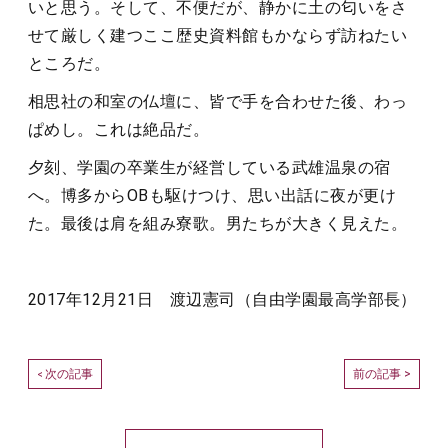
いと思う。そして、不便だが、静かに土の匂いをさ
せて厳しく建つここ歴史資料館もかならず訪ねたい
ところだ。
相思社の和室の仏壇に、皆で手を合わせた後、わっ
ぱめし。これは絶品だ。
夕刻、学園の卒業生が経営している武雄温泉の宿
へ。博多からOBも駆けつけ、思い出話に夜が更け
た。最後は肩を組み寮歌。男たちが大きく見えた。
2017年12月21日 渡辺憲司（自由学園最高学部長）
次の記事
前の記事 >
<