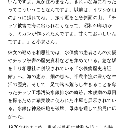
いんですよ。魚が住めません。きれいな海になった
ってこういうことなんですよ。以前は、イワシが山
のように獲れてね。」振り返ると急斜面の山。「チ
ッソ被害で海に出られなくなって、昭和40年頃か
ら、ミカンが作られたんですよ。甘くておいしいん
ですよ。」と小泉さん。
彼女の勤める相思社では、水俣病の患者さんの支援
やチッソ被害の歴史資料などを集めている。急な坂
を上り相思社に併設されている「水俣病歴史考証
館」へ。海の恵み、畑の恵み、半農半漁の豊かな生
活の歴史。そして土足で踏み荒らし生きることを奪
ったチッソ工場汚染水銀排水の軌跡。水俣病の原因
を探るために猫実験に使われた小屋も展示されてい
る。水銀は神経細胞を破壊、母体を通して胎児に広
がった。
1970年代はじめ、患者が最初に裁判を起こした時、