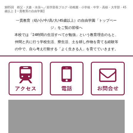
第85回 秩父・大森・水俣へ／前学部長ブログ - 幼稚園・小学校・中学・高校・大学部・45
歳以上【一貫教育の自由学園】
一貫教育（幼/小/中/高/大/45歳以上）の自由学園「トップペー
ジ」をご覧の皆様へ
本校では「24時間の生活すべてが勉強」という教育理念のもと、
仲間と共に行う学校生活、寮生活、土を耕し作物を育てる経験等
の中で、自ら考え行動する「よく生きる人」を育てていきます。