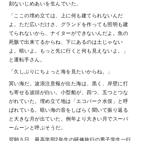
刻ないじめあいを生んでいた。
「ここの埋め立ては、上に何も建てられないんだ
よ。ただ広いだけさ、グランドを作っても照明も建
てられないから、ナイターができないんだよ。魚の
死骸で出来てるからね、下にあるのは土じゃない
よ。暗いよ。もっと先に行くと何も見えないよ。」
と運転手さん。
「久しぶりにちょっと海を見たいからね。」
冥い海だ。波浪注意報が出た海は、黒く、岸壁に打
ち寄せる波頭が白い。小型船が、四つ、五つとつな
がれていた。埋め立て地は「エコパーク水俣」と呼
ばれている。暗い海の音をしばらく聞いて振り返る
と大きな月が出ていた。例年より大きい月でスーパ
ームーンと呼ぶそうだ。
翌朝５日、最高学部2年生の研修旅行の男子学生一行