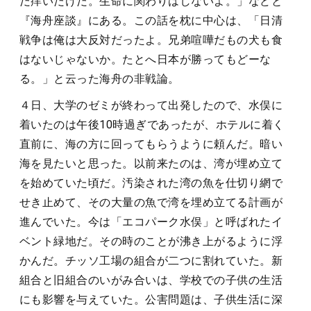
だ痒いだけだ。生命に関わりはしないよ。」などと
『海舟座談』にある。この話を枕に中心は、「日清
戦争は俺は大反対だったよ。兄弟喧嘩だもの犬も食
はないじゃないか。たとへ日本が勝ってもどーな
る。」と云った海舟の非戦論。
４日、大学のゼミが終わって出発したので、水俣に
着いたのは午後10時過ぎであったが、ホテルに着く
直前に、海の方に回ってもらうように頼んだ。暗い
海を見たいと思った。以前来たのは、湾が埋め立て
を始めていた頃だ。汚染された湾の魚を仕切り網で
せき止めて、その大量の魚で湾を埋め立てる計画が
進んでいた。今は「エコパーク水俣」と呼ばれたイ
ベント緑地だ。その時のことが沸き上がるように浮
かんだ。チッソ工場の組合が二つに割れていた。新
組合と旧組合のいがみ合いは、学校での子供の生活
にも影響を与えていた。公害問題は、子供生活に深