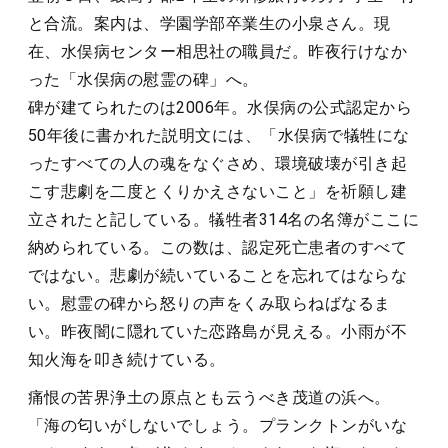
と合流。案内は、学園学部卒業生の小泉さん。現
在、水俣病センター相思社の職員だ。昨夜行けなか
った「水俣病の慰霊の碑」へ。
碑が建てられたのは2006年。水俣病の公式認定から
50年後に書かれた説明文には、「水俣病で犠牲にな
ったすべての人の魂をなぐさめ、環境破壊が引き起
こす悲劇を二度とくりかえさないこと」を祈願し建
立されたと記している。犠牲者314名の名簿がここに
納められている。この数は、認定死亡患者のすべて
ではない。悲劇が続いていることを忘れてはならな
い。慰霊の碑から怒りの声をくみ取らねばなるま
い。昨夜闇に隠れていた恋路島が見える。小雨が不
知火海を叩き続けている。
痛恨の苦界浄土の原点とも云うべき茂道の浜へ。
「海の匂いがしないでしょう。プランクトンがいな