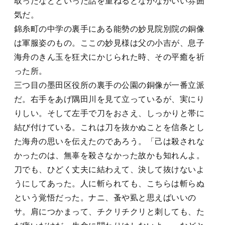
取ったなどといった話を重ねるとなかなかいい雰囲
気だ。
錦糸町の中学の裏手にある能勢の妙見院別院の銅像
は軍服姿のもの。ここの妙見様は父の小吉が、息子
海舟のきん玉を狂犬にかじられた時、その平癒を祈
った所。
三つ目の墨田区役所の裏手の公園の銅像が一番立派
だ。右手をあげ隅田川を見て立っているが、実にり
りしい。そして左手で刀をおさえ、しっかりと帯に
結び付けている。これは刀を抜かぬことを信条とし
た海舟の思いを伝えたのであろう。「己は殺されな
かったのは、無辜を殺さなかった故かも知れんよ。
刀でも、ひどく丈夫に結わえて、決して抜けないよ
うにしてあった。人に斬られても、こちらは斬らぬ
という覚悟だった。ナニ、蚤や虱と思えばいいの
サ。肩につかまって、チクリチクリと刺しても、た