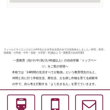
フィールドサイエンスゼミの4年生が土木学会全国大会で口頭発表をしました／研究・実習 -
幼稚園・小学校・中学・高校・大学部・45歳以上【一貫教育の自由学園】
一貫教育（幼/小/中/高/大/45歳以上）の自由学園「トップペー
ジ」をご覧の皆様へ
本校では「24時間の生活すべてが勉強」という教育理念のもと、
仲間と共に行う学校生活、寮生活、土を耕し作物を育てる経験等
の中で、自ら考え行動する「よく生きる人」を育てていきます。