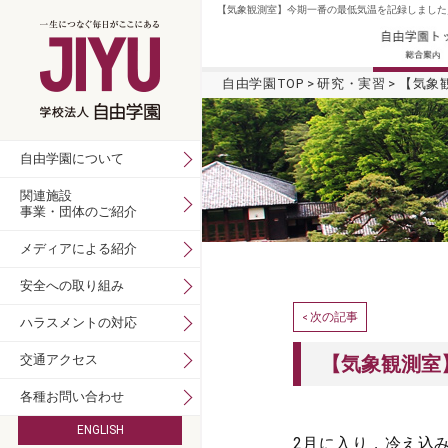
【気象観測室】今期一番の最低気温を記録しました／
自由学園TOP
研究・実習
【気象
自由学園について
関連施設
事業・団体のご紹介
メディアによる紹介
安全への取り組み
次の記事
<
ハラスメントの対応
交通アクセス
【気象観測室
各種お問い合わせ
ENGLISH
2月に入り，冷え込