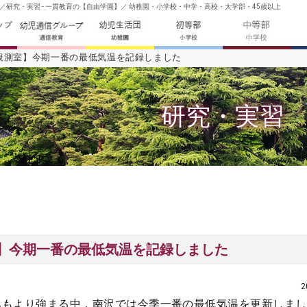
研究・実習 - 一貫教育の【自由学園】／ 幼稚園・小学校・中学・高校・大学部・45歳以上
観測室】今期一番の最低気温を記録しました
研究・実習
】今期一番の最低気温を記録しました
2
みもより強まる中，南沢では今季一番の最低気温を更新しま