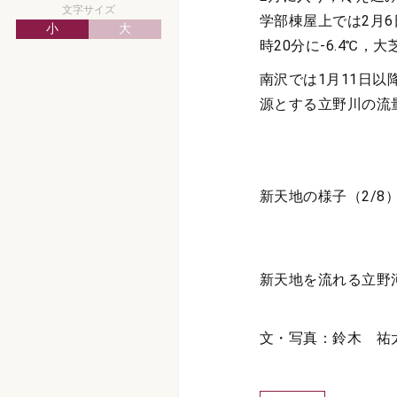
文字サイズ
学部棟屋上では2月6日
小
大
時20分に-6.4℃，大
南沢では1月11日
源とする立野川の流
新天地の様子（2/8
新天地を流れる立野河
文・写真：鈴木 祐