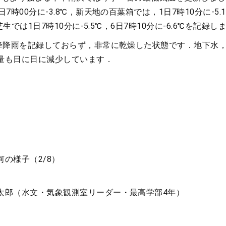
7時00分に-3.8℃，新天地の百葉箱では，1日7時10分に-5.1
芝生では1日7時10分に-5.5℃，6日7時10分に-6.6℃を記録し
以降降雨を記録しておらず，非常に乾燥した状態です．地下水
量も日に日に減少しています．
）
の様子（2/8）
太郎（水文・気象観測室リーダー・最高学部4年）