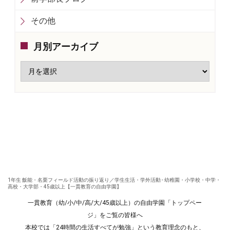
その他
月別アーカイブ
1年生 飯能・名栗フィールド活動の振り返り／学生生活・学外活動 - 幼稚園・小学校・中学・
高校・大学部・45歳以上【一貫教育の自由学園】
一貫教育（幼/小/中/高/大/45歳以上）の自由学園「トップペー
ジ」をご覧の皆様へ
本校では「24時間の生活すべてが勉強」という教育理念のもと、