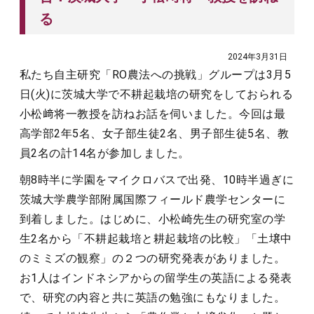
る
2024年3月31日
私たち自主研究「RO農法への挑戦」グループは3月5
日(火)に茨城大学で不耕起栽培の研究をしておられる
小松﨑将一教授を訪ねお話を伺いました。今回は最
高学部2年5名、女子部生徒2名、男子部生徒5名、教
員2名の計14名が参加しました。
朝8時半に学園をマイクロバスで出発、10時半過ぎに
茨城大学農学部附属国際フィールド農学センターに
到着しました。はじめに、小松崎先生の研究室の学
生2名から「不耕起栽培と耕起栽培の比較」「土壌中
のミミズの観察」の２つの研究発表がありました。
お1人はインドネシアからの留学生の英語による発表
で、研究の内容と共に英語の勉強にもなりました。