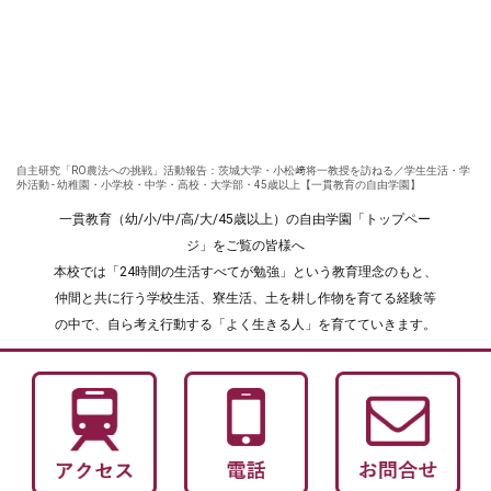
自主研究「RO農法への挑戦」活動報告：茨城大学・小松﨑将一教授を訪ねる／学生生活・学
外活動 - 幼稚園・小学校・中学・高校・大学部・45歳以上【一貫教育の自由学園】
一貫教育（幼/小/中/高/大/45歳以上）の自由学園「トップペー
ジ」をご覧の皆様へ
本校では「24時間の生活すべてが勉強」という教育理念のもと、
仲間と共に行う学校生活、寮生活、土を耕し作物を育てる経験等
の中で、自ら考え行動する「よく生きる人」を育てていきます。