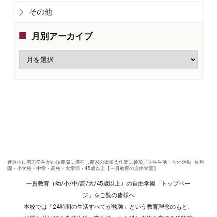
その他
月別アーカイブ
連休中に有志学生が那須農場に滞在し農家の田植え作業に参加／学生生活・学外活動 - 幼稚
園・小学校・中学・高校・大学部・45歳以上【一貫教育の自由学園】
一貫教育（幼/小/中/高/大/45歳以上）の自由学園「トップペー
ジ」をご覧の皆様へ
本校では「24時間の生活すべてが勉強」という教育理念のもと、