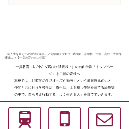
「新入生を迎えての歓迎音楽会」／前学園長ブログ - 幼稚園・小学校・中学・高校・大学部・
45歳以上【一貫教育の自由学園】
一貫教育（幼/小/中/高/大/45歳以上）の自由学園「トップペー
ジ」をご覧の皆様へ
本校では「24時間の生活すべてが勉強」という教育理念のもと、
仲間と共に行う学校生活、寮生活、土を耕し作物を育てる経験等
の中で、自ら考え行動する「よく生きる人」を育てていきます。