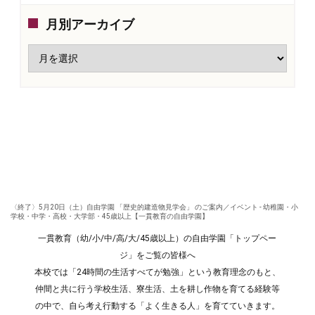
月別アーカイブ
〈終了〉5月20日（土）自由学園 「歴史的建造物見学会」 のご案内／イベント - 幼稚園・小
学校・中学・高校・大学部・45歳以上【一貫教育の自由学園】
一貫教育（幼/小/中/高/大/45歳以上）の自由学園「トップペー
ジ」をご覧の皆様へ
本校では「24時間の生活すべてが勉強」という教育理念のもと、
仲間と共に行う学校生活、寮生活、土を耕し作物を育てる経験等
の中で、自ら考え行動する「よく生きる人」を育てていきます。