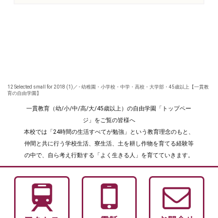
12 Selected small for 2018 (1)／ - 幼稚園・小学校・中学・高校・大学部・45歳以上【一貫教
育の自由学園】
一貫教育（幼/小/中/高/大/45歳以上）の自由学園「トップペー
ジ」をご覧の皆様へ
本校では「24時間の生活すべてが勉強」という教育理念のもと、
仲間と共に行う学校生活、寮生活、土を耕し作物を育てる経験等
の中で、自ら考え行動する「よく生きる人」を育てていきます。