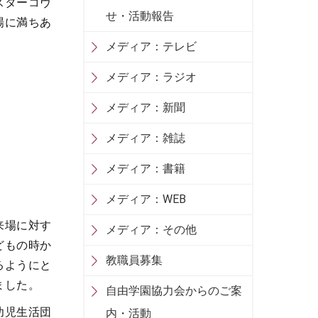
スターコヴ
せ・活動報告
場に満ちあ
メディア：テレビ
メディア：ラジオ
メディア：新聞
メディア：雑誌
メディア：書籍
メディア：WEB
来場に対す
メディア：その他
どもの時か
教職員募集
るようにと
ました。
自由学園協力会からのご案
幼児生活団
内・活動