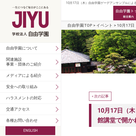
10月17日（木）自由学園ゲーデアンサンブルによ
自由学園TOP
イベント
10月1
自由学園について
関連施設
事業・団体のご紹介
メディアによる紹介
安全への取り組み
次の記事
<
ハラスメントの対応
交通アクセス
10月17日
館講堂で開か
各種お問い合わせ
ENGLISH