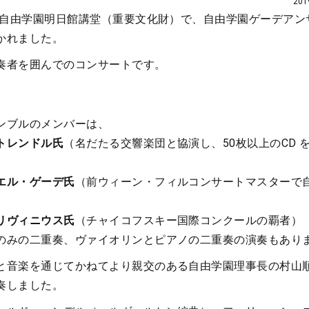
20
に、自由学園明日館講堂（重要文化財）で、自由学園ゲーデアン
かれました。
奏者を囲んでのコンサートです。
ンブルのメンバーは、
トレンドル氏
（名だたる交響楽団と協演し、50枚以上のCD 
エル・ゲーデ氏
（前ウィーン・フィルコンサートマスターで
リヴィニウス氏
（チャイコフスキー国際コンクールの覇者）
のみの二重奏、ヴァイオリンとピアノの二重奏の演奏もあり
と音楽を通じてかねてより親交のある自由学園理事長の村山
奏しました。