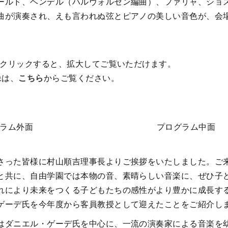
ールド、ヘンデル（ハルヴォルセン編曲）、ファリャ、ショ
曲が演奏され、えも言われぬ弦とピアノの美しい音色が、会
）をクリックすると、拡大してご覧いただけます。
像は、
こちら
からご覧ください。
ラム外面
プログラム中面
さった皆様に村山順吉理事長よりご挨拶をいたしました。ご
と共に、自由学園では本物の音、素晴らしい音楽に、ぜひ子
れにより未来をつくる子どもたちの感性がより豊かに成長す
ゲーデ氏を今年度から客員教授として迎えたことをご紹介し
はダニエル・ゲーデ氏を中心に、一流の演奏家による音楽を