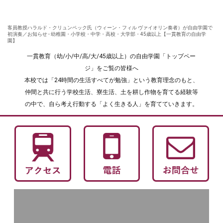
客員教授ハラルド・クリュンペック氏（ウィーン・フィル ヴァイオリン奏者）が自由学園で
初演奏／お知らせ - 幼稚園・小学校・中学・高校・大学部・45歳以上【一貫教育の自由学
園】
一貫教育（幼/小/中/高/大/45歳以上）の自由学園「トップペー
ジ」をご覧の皆様へ
本校では「24時間の生活すべてが勉強」という教育理念のもと、
仲間と共に行う学校生活、寮生活、土を耕し作物を育てる経験等
の中で、自ら考え行動する「よく生きる人」を育てていきます。