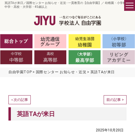
英語TAが来日／国際センター お知らせ・近況 - 一貫教育の【自由学園】／ 幼稚園・小学校・
中学・高校・大学部・45歳以上
自由学園TOP
国際センター お知らせ・近況
英語TAが来日
次の記事
前の記事 >
<
英語TAが来日
2025年10月20日