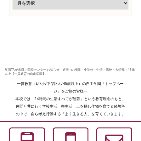
英語TAが来日／国際センター お知らせ・近況 - 幼稚園・小学校・中学・高校・大学部・45歳
以上【一貫教育の自由学園】
一貫教育（幼/小/中/高/大/45歳以上）の自由学園「トップペー
ジ」をご覧の皆様へ
本校では「24時間の生活すべてが勉強」という教育理念のもと、
仲間と共に行う学校生活、寮生活、土を耕し作物を育てる経験等
の中で、自ら考え行動する「よく生きる人」を育てていきます。