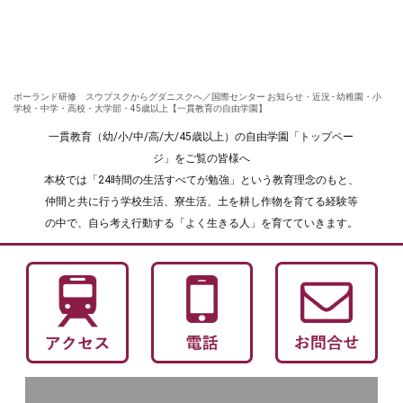
ポーランド研修 スウプスクからグダニスクへ／国際センター お知らせ・近況 - 幼稚園・小
学校・中学・高校・大学部・45歳以上【一貫教育の自由学園】
一貫教育（幼/小/中/高/大/45歳以上）の自由学園「トップペー
ジ」をご覧の皆様へ
本校では「24時間の生活すべてが勉強」という教育理念のもと、
仲間と共に行う学校生活、寮生活、土を耕し作物を育てる経験等
の中で、自ら考え行動する「よく生きる人」を育てていきます。