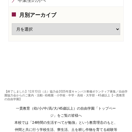
卒業生の方へ
月別アーカイブ
【終了しました】12月13日（土）協力会2025年度キャンパス整備ボランティア募集／自由学
園協力会からのご案内・活動 - 幼稚園・小学校・中学・高校・大学部・45歳以上【一貫教育
の自由学園】
一貫教育（幼/小/中/高/大/45歳以上）の自由学園「トップペー
ジ」をご覧の皆様へ
本校では「24時間の生活すべてが勉強」という教育理念のもと、
仲間と共に行う学校生活、寮生活、土を耕し作物を育てる経験等