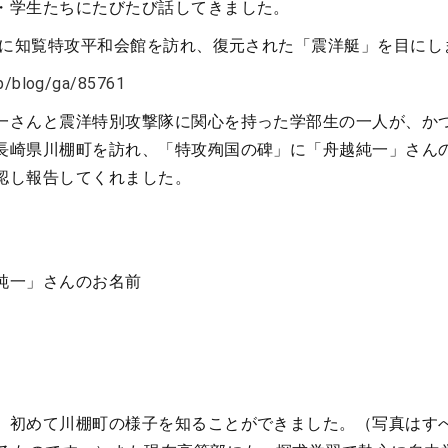
・学生たちにたびたび話してきました。
と共に知覧特攻平和会館を訪れ、復元された「震洋艇」を目にし
.jp/blog/ga/85761
一さんと震洋特別攻撃隊に関心を持った学部生の一人が、か
長崎県川棚町を訪れ、「特攻殉国の碑」に「舟越純一」さん
認し報告してくれました。
純一」さんのお名前
、初めて川棚町の様子を知ることができました。（写真はす