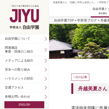
舟越美夏さん「悲劇に市民も加担した」／学部長ブロ
自由学園TOP
学部長ブログ
舟越
自由学園について
関連施設
事業・団体のご紹介
メディアによる紹介
安全への取り組み
次の記事
<
ハラスメントの対応
交通アクセス
舟越美夏さん
各種お問い合わせ
ENGLISH
震洋特攻部隊に所属