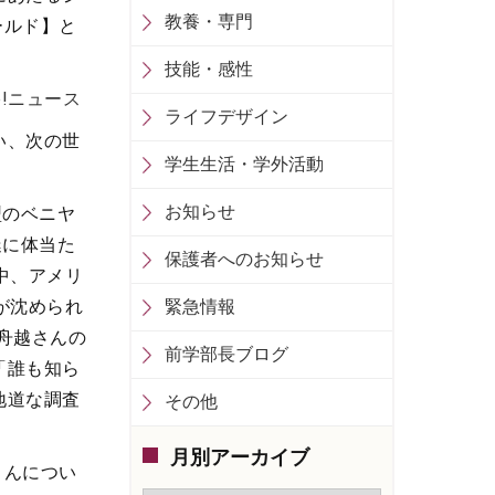
教養・専門
ールド】と
技能・感性
!ニュース
ライフデザイン
い、次の世
学生生活・学外活動
お知らせ
型のベニヤ
艇に体当た
保護者へのお知らせ
中、アメリ
が沈められ
緊急情報
、舟越さんの
前学部長ブログ
「誰も知ら
地道な調査
その他
。
月別アーカイブ
さんについ