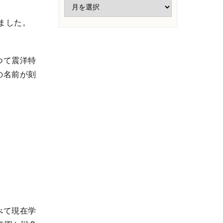
ました。
つて震洋特
の名前が刻
べて現在学