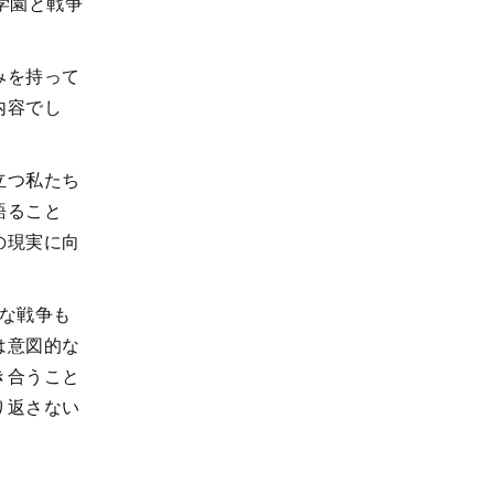
学園と戦争
みを持って
内容でし
立つ私たち
語ること
の現実に向
な戦争も
は意図的な
き合うこと
り返さない