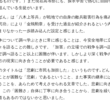
よるものです。）また現在高等部にも、探求学習で熱心に自由
組んでいる生徒がいます。
ぱん」は「八木上等兵」が戦地での自身の敵兵殺害行為を痛
武功」により「金鵄勲章」を受けた過去が紹介されるという
まりなかった一歩踏み込んだ設定と感じました。
争について調べ学ぶときに常に感じることは、今安全地帯に
々を語ることの難しさです。「加害」の立場での戦争を調べ
で調べ語ること以上に困難が伴います。しかしより深く戦争
方の現実に向き合うことが必要であると感じます。
のタイトルは「悲劇に市民も加担した」というものです｡どん
ことが困難な「悲劇」であるということ、また事実の継承に
うことを、あらためて考えさせられる文章でした。悲劇に向
、この「困難さ」自体に丁寧に向き合うことから、悲劇を繰
道もあるのではないかと思いました。