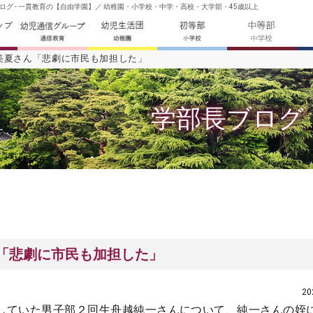
グ - 一貫教育の【自由学園】／ 幼稚園・小学校・中学・高校・大学部・45歳以上
美夏さん「悲劇に市民も加担した」
学部長ブログ
「悲劇に市民も加担した」
2
していた男子部２回生舟越純一さんについて、純一さんの姪