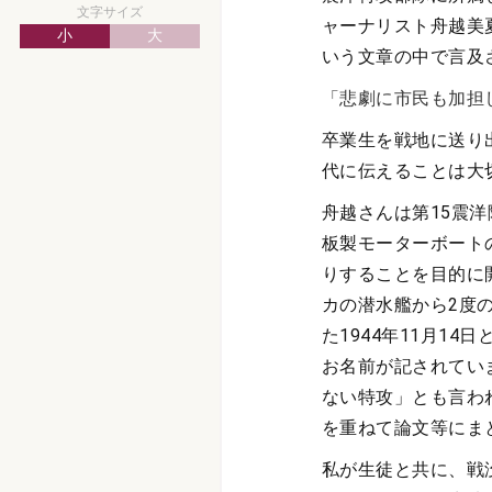
文字サイズ
ャーナリスト舟越美
小
大
いう文章の中で言及
「悲劇に市民も加担し
卒業生を戦地に送り
代に伝えることは大
舟越さんは第15震
板製モーターボート
りすることを目的に
カの潜水艦から2度
た1944年11月1
お名前が記されてい
ない特攻」とも言わ
を重ねて論文等にま
私が生徒と共に、戦