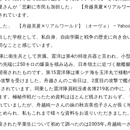
夏さんが「悲劇に市民も加担した」 【舟越美夏✕リアルワ
されています。
た」 【舟越美夏✕リアルワールド】（オーヴォ） – Yahoo
出した学校として、私自身、自由学園と戦争の歴史に向き合
切なことと感じています。
洋隊に衛生兵として所属。震洋は第4の特攻兵器と言われ、小
の先端に250キロの爆薬を積み込み、日本領土に近づく敵艦
開発されたものです。第15震洋隊は東シナ海を玉洋丸で移動
の攻撃を受けました。舟越さんのご命日は、2度目の攻撃で艦
4日とされています。同乗した震洋隊員戦没者名簿219名の中に
ます。極秘作戦だったため資料はほとんど残されておらず、
れていましたが、舟越純一さんの妹の秋吉美也子さんが長く
とめられ、私もこれまで様々な資料をお送りいただきました
没された卒業生について初めて調べたのは2005年｡舟越純一