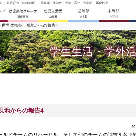
 - 一貫教育の【自由学園】／ 幼稚園・小学校・中学・高校・大学部・45歳以上
世界体操祭 現地からの報告4
学生生活・学外
現地からの報告4
2
ールドチームのリハーサル、そして他のチームの演技を各々