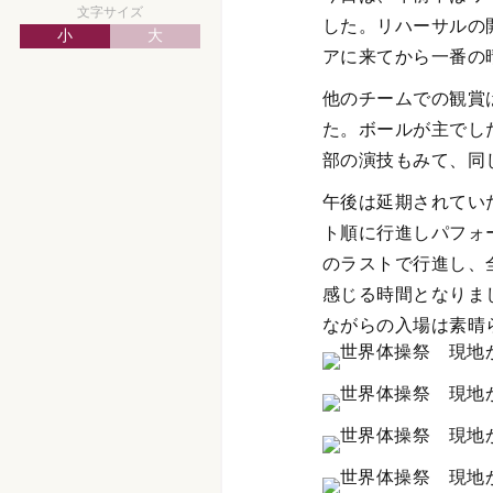
文字サイズ
した。リハーサルの
小
大
アに来てから一番の
他のチームでの観賞
た。ボールが主でし
部の演技もみて、同
午後は延期されてい
ト順に行進しパフォ
のラストで行進し、
感じる時間となりまし
ながらの入場は素晴