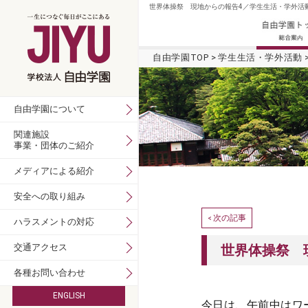
世界体操祭 現地からの報告4／学生生活・学外活動
自由学園TOP
学生生活・学外活動
自由学園について
関連施設
事業・団体のご紹介
メディアによる紹介
安全への取り組み
次の記事
<
ハラスメントの対応
交通アクセス
世界体操祭 
各種お問い合わせ
ENGLISH
今日は、午前中はワ