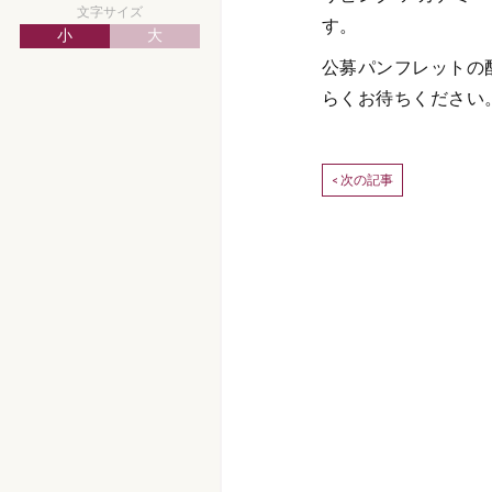
文字サイズ
す。
小
大
公募パンフレットの
らくお待ちください
次の記事
<