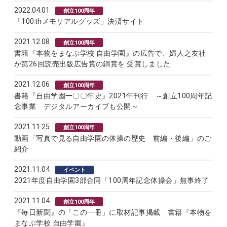
2022.04.01
創立100周年
「100thメモリアルグッズ」決済サイト
2021.12.08
創立100周年
書籍『本物をまなぶ学校 自由学園』の広告で、婦人之友社
が第26回読売出版広告賞の銅賞を 受賞しました
2021.12.06
創立100周年
書籍『自由学園一〇〇年史』2021年刊行 ～創立100周年記
念事業 デジタルアーカイブも公開～
2021.11.25
創立100周年
動画「写真で見る自由学園の体操の歴史 前編・後編」のご
紹介
2021.11.04
イベント
2021年度自由学園3部合同「100周年記念体操会」無事終了
2021.11.04
創立100周年
『毎日新聞』の「この一冊」に取材記事掲載 書籍『本物を
まなぶ学校 自由学園』