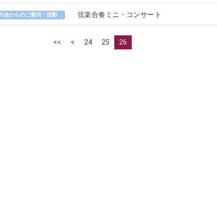
弦楽合奏ミニ・コンサート
力会からのご案内・活動
<<
<
24
25
26