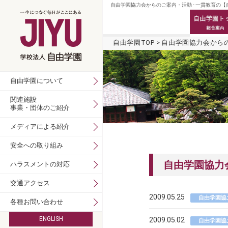
自由学園協力会からのご案内・活動 - 一貫教育の
自由学園TOP
自由学園協力会から
自由学園について
関連施設
事業・団体のご紹介
メディアによる紹介
安全への取り組み
自由学園協力
ハラスメントの対応
交通アクセス
2009.05.25
自由学園協
各種お問い合わせ
ENGLISH
2009.05.02
自由学園協