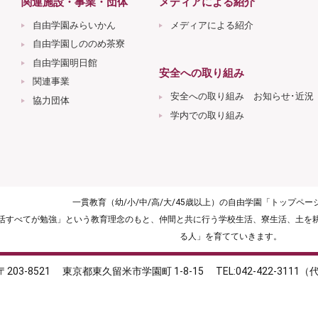
関連施設・事業・団体
メディアによる紹介
自由学園みらいかん
メディアによる紹介
自由学園しののめ茶寮
自由学園明日館
安全への取り組み
関連事業
安全への取り組み お知らせ･近況
協力団体
学内での取り組み
一貫教育（幼/小/中/高/大/45歳以上）の自由学園「トップペ
生活すべてが勉強」という教育理念のもと、仲間と共に行う学校生活、寮生活、土を
る人」を育てていきます。
〒203-8521
東京都東久留米市学園町 1-8-15
TEL:042-422-3111