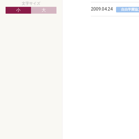
文字サイズ
2009.04.24
小
大
自由学園協