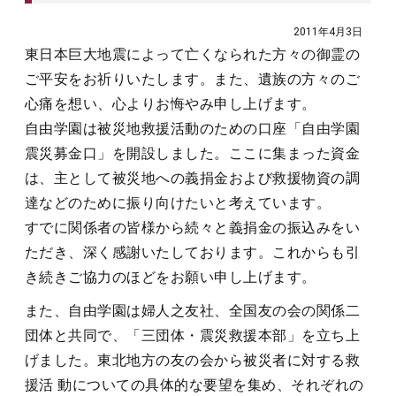
2011年4月3日
東日本巨大地震によって亡くなられた方々の御霊の
ご平安をお祈りいたします。また、遺族の方々のご
心痛を想い、心よりお悔やみ申し上げます。
自由学園は被災地救援活動のための口座「自由学園
震災募金口」を開設しました。ここに集まった資金
は、主として被災地への義捐金および救援物資の調
達などのために振り向けたいと考えています。
すでに関係者の皆様から続々と義捐金の振込みをい
ただき、深く感謝いたしております。これからも引
き続きご協力のほどをお願い申し上げます。
また、自由学園は婦人之友社、全国友の会の関係二
団体と共同で、「三団体・震災救援本部」を立ち上
げました。東北地方の友の会から被災者に対する救
援活 動についての具体的な要望を集め、それぞれの