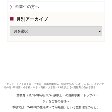
卒業生の方へ
月別アーカイブ
「グッド・トイ２０１６」に選定 自由学園生活工芸研究所の「ねむり人形」／メディア：
その他 - 幼稚園・小学校・中学・高校・大学部・45歳以上【一貫教育の自由学園】
一貫教育（幼/小/中/高/大/45歳以上）の自由学園「トップペー
ジ」をご覧の皆様へ
本校では「24時間の生活すべてが勉強」という教育理念のもと、