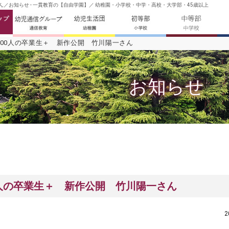
ん／お知らせ - 一貫教育の【自由学園】／ 幼稚園・小学校・中学・高校・大学部・45歳以上
100人の卒業生＋ 新作公開 竹川陽一さん
お知らせ
0人の卒業生＋ 新作公開 竹川陽一さん
2