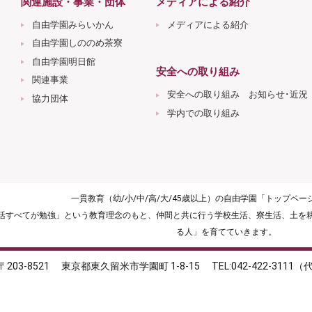
関連施設・事業・団体
メディアによる紹介
自由学園みらいかん
メディアによる紹介
自由学園しののめ茶寮
自由学園明日館
安全への取り組み
関連事業
安全への取り組み お知らせ･近況
協力団体
学内での取り組み
一貫教育（幼/小/中/高/大/45歳以上）の自由学園「トップペ
生活すべてが勉強」という教育理念のもと、仲間と共に行う学校生活、寮生活、土を
る人」を育てていきます。
〒203-8521
東京都東久留米市学園町 1-8-15
TEL:042-422-3111