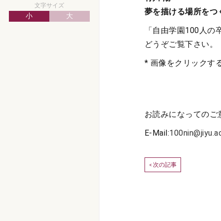
文字サイズ
夢を描ける場所をつ
小
大
「自由学園100人の
どうぞご覧下さい。
* 画像をクリックす
お読みになってのご
E-Mail:
100nin@jiyu.ac
次の記事
<