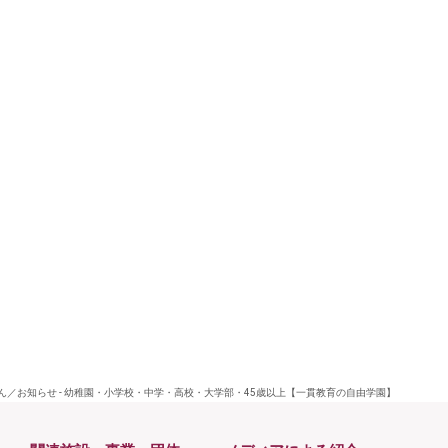
ん／お知らせ - 幼稚園・小学校・中学・高校・大学部・45歳以上【一貫教育の自由学園】