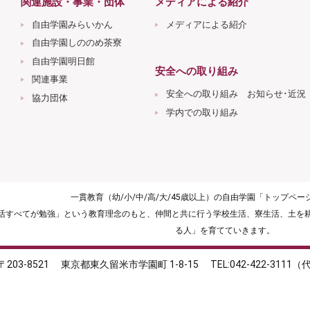
関連施設・事業・団体
メディアによる紹介
自由学園みらいかん
メディアによる紹介
自由学園しののめ茶寮
自由学園明日館
安全への取り組み
関連事業
安全への取り組み お知らせ･近況
協力団体
学内での取り組み
一貫教育（幼/小/中/高/大/45歳以上）の自由学園「トップペ
生活すべてが勉強」という教育理念のもと、仲間と共に行う学校生活、寮生活、土を
る人」を育てていきます。
〒203-8521
東京都東久留米市学園町 1-8-15
TEL:042-422-3111