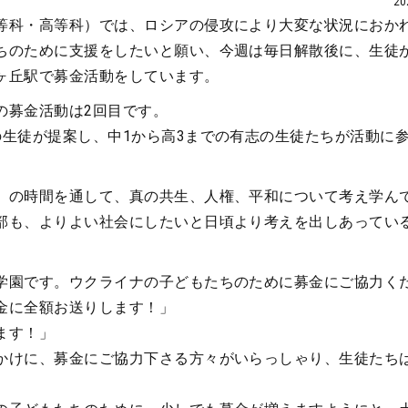
2
等科・高等科）では、ロシアの侵攻により大変な状況におか
ちのために支援をしたいと願い、今週は毎日解散後に、生徒
ヶ丘駅で募金活動をしています。
の募金活動は2回目です。
の生徒が提案し、中1から高3までの有志の生徒たちが活動に
」の時間を通して、真の共生、人権、平和について考え学ん
部も、よりよい社会にしたいと日頃より考えを出しあってい
学園です。ウクライナの子どもたちのために募金にご協力く
金に全額お送りします！」
ます！」
かけに、募金にご協力下さる方々がいらっしゃり、生徒たち