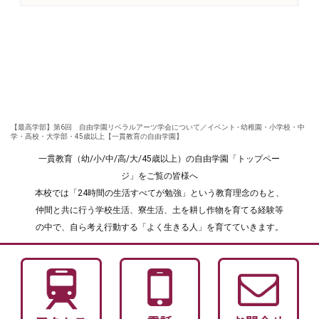
【最高学部】第6回 自由学園リベラルアーツ学会について／イベント - 幼稚園・小学校・中
学・高校・大学部・45歳以上【一貫教育の自由学園】
一貫教育（幼/小/中/高/大/45歳以上）の自由学園「トップペー
ジ」をご覧の皆様へ
本校では「24時間の生活すべてが勉強」という教育理念のもと、
仲間と共に行う学校生活、寮生活、土を耕し作物を育てる経験等
の中で、自ら考え行動する「よく生きる人」を育てていきます。