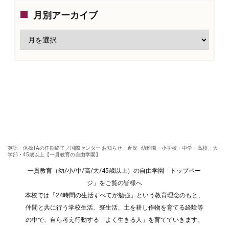
月別アーカイブ
英語・体操TAの任期終了／国際センター お知らせ・近況 - 幼稚園・小学校・中学・高校・大
学部・45歳以上【一貫教育の自由学園】
一貫教育（幼/小/中/高/大/45歳以上）の自由学園「トップペー
ジ」をご覧の皆様へ
本校では「24時間の生活すべてが勉強」という教育理念のもと、
仲間と共に行う学校生活、寮生活、土を耕し作物を育てる経験等
の中で、自ら考え行動する「よく生きる人」を育てていきます。