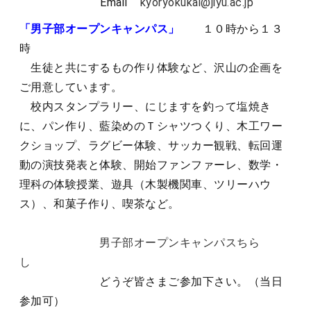
Email
kyoryokukai@jiyu.ac.jp
「男子部オープンキャンパス」
１０時から１３
時
生徒と共にするもの作り体験など、沢山の企画を
ご用意しています。
校内スタンプラリー、にじますを釣って塩焼き
に、パン作り、藍染めのＴシャツつくり、木工ワー
クショップ、ラグビー体験、サッカー観戦、転回運
動の演技発表と体験、開始ファンファーレ、数学・
理科の体験授業、遊具（木製機関車、ツリーハウ
ス）、和菓子作り、喫茶など。
男子部オープンキャンパスちら
し
どうぞ皆さまご参加下さい。（当日
参加可）