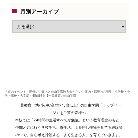
月別アーカイブ
「春のイベント」開催のご案内／自由学園協力会からのご案内・活動 - 幼稚園・小学校・中
学・高校・大学部・45歳以上【一貫教育の自由学園】
一貫教育（幼/小/中/高/大/45歳以上）の自由学園「トップペー
ジ」をご覧の皆様へ
本校では「24時間の生活すべてが勉強」という教育理念のもと、
仲間と共に行う学校生活、寮生活、土を耕し作物を育てる経験等
の中で、自ら考え行動する「よく生きる人」を育てていきます。