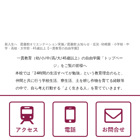
新入生へ 図書館オリエンテーション実施／図書館 お知らせ・近況 - 幼稚園・小学校・中
学・高校・大学部・45歳以上【一貫教育の自由学園】
一貫教育（幼/小/中/高/大/45歳以上）の自由学園「トップペー
ジ」をご覧の皆様へ
本校では「24時間の生活すべてが勉強」という教育理念のもと、
仲間と共に行う学校生活、寮生活、土を耕し作物を育てる経験等
の中で、自ら考え行動する「よく生きる人」を育てていきます。