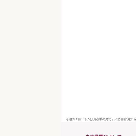
今週の１冊『トムは真夜中の庭で』／図書館 お知ら