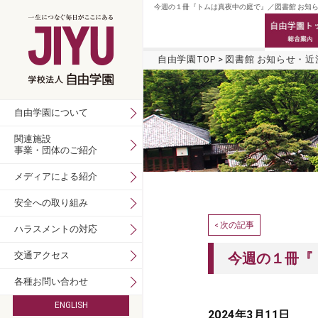
今週の１冊『トムは真夜中の庭で』／図書館 お知ら
自由学園TOP
図書館 お知らせ・近
自由学園について
関連施設
事業・団体のご紹介
メディアによる紹介
安全への取り組み
次の記事
<
ハラスメントの対応
交通アクセス
今週の１冊『
各種お問い合わせ
ENGLISH
2024年3月11日