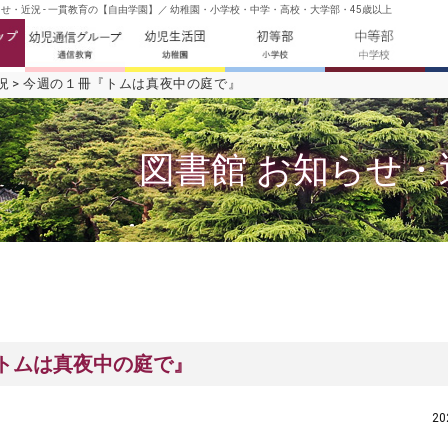
せ・近況 - 一貫教育の【自由学園】／ 幼稚園・小学校・中学・高校・大学部・45歳以上
況
今週の１冊『トムは真夜中の庭で』
図書館 お知らせ・
トムは真夜中の庭で』
2