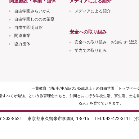
関連施設・事業・団体
メディアによる紹介
自由学園みらいかん
メディアによる紹介
自由学園しののめ茶寮
自由学園明日館
安全への取り組み
関連事業
安全への取り組み お知らせ･近況
協力団体
学内での取り組み
一貫教育（幼/小/中/高/大/45歳以上）の自由学園「トップペ
生活すべてが勉強」という教育理念のもと、仲間と共に行う学校生活、寮生活、土を
る人」を育てていきます。
〒203-8521
東京都東久留米市学園町 1-8-15
TEL:042-422-3111