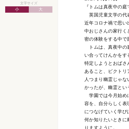
文字サイズ
『トムは真夜中の庭
小
大
英国児童文学の代表
近年コロナ禍で思い
中おじさんの家行く
密の体験をする中で
トムは、真夜中の裏
い合ってけんかをす
特定しようとおばさ
あること、ビクトリア
人つまり幽霊じゃな
かったが、幽霊とい
学園では今月始めに
容を、自分らしく表
につなげていく学び
何か知りたいときに
りますように。