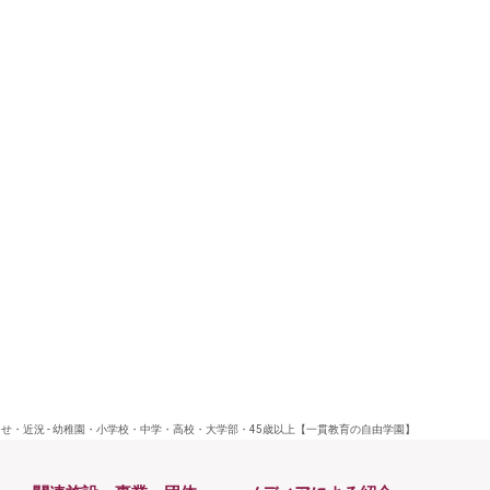
せ・近況 - 幼稚園・小学校・中学・高校・大学部・45歳以上【一貫教育の自由学園】