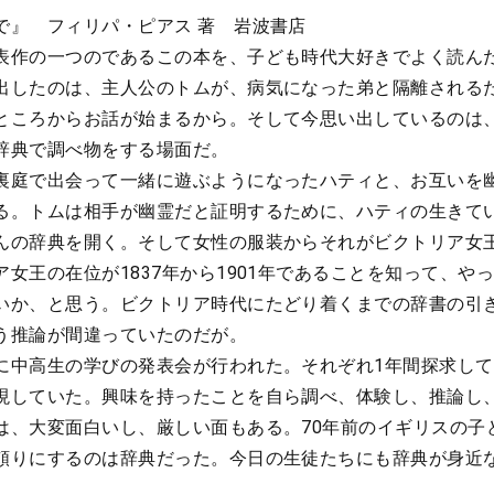
で』 フィリパ・ピアス 著 岩波書店
作の一つのであるこの本を、子ども時代大好きでよく読ん
出したのは、主人公のトムが、病気になった弟と隔離される
ところからお話が始まるから。そして今思い出しているのは
辞典で調べ物をする場面だ。
庭で出会って一緒に遊ぶようになったハティと、お互いを
る。トムは相手が幽霊だと証明するために、ハティの生きて
んの辞典を開く。そして女性の服装からそれがビクトリア女
女王の在位が1837年から1901年であることを知って、や
いか、と思う。ビクトリア時代にたどり着くまでの辞書の引
う推論が間違っていたのだが。
中高生の学びの発表会が行われた。それぞれ1年間探求して
現していた。興味を持ったことを自ら調べ、体験し、推論し
は、大変面白いし、厳しい面もある。70年前のイギリスの子
頼りにするのは辞典だった。今日の生徒たちにも辞典が身近