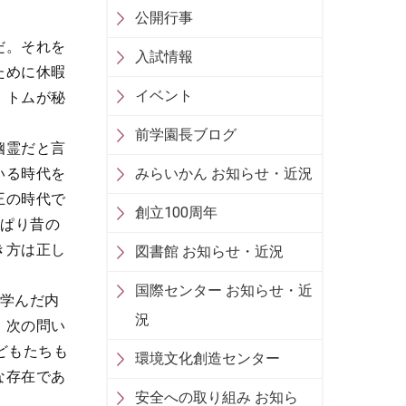
公開行事
だ。それを
入試情報
ために休暇
イベント
、トムが秘
前学園長ブログ
幽霊だと言
いる時代を
みらいかん お知らせ・近況
王の時代で
創立100周年
っぱり昔の
き方は正し
図書館 お知らせ・近況
国際センター お知らせ・近
学んだ内
況
、次の問い
どもたちも
環境文化創造センター
な存在であ
安全への取り組み お知ら