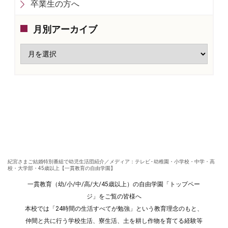
卒業生の方へ
月別アーカイブ
紀宮さまご結婚特別番組で幼児生活団紹介／メディア：テレビ - 幼稚園・小学校・中学・高
校・大学部・45歳以上【一貫教育の自由学園】
一貫教育（幼/小/中/高/大/45歳以上）の自由学園「トップペー
ジ」をご覧の皆様へ
本校では「24時間の生活すべてが勉強」という教育理念のもと、
仲間と共に行う学校生活、寮生活、土を耕し作物を育てる経験等