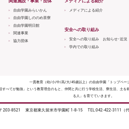
関連施設・事業・団体
メディアによる紹介
自由学園みらいかん
メディアによる紹介
自由学園しののめ茶寮
自由学園明日館
安全への取り組み
関連事業
安全への取り組み お知らせ･近況
協力団体
学内での取り組み
一貫教育（幼/小/中/高/大/45歳以上）の自由学園「トップペ
生活すべてが勉強」という教育理念のもと、仲間と共に行う学校生活、寮生活、土を
る人」を育てていきます。
〒203-8521
東京都東久留米市学園町 1-8-15
TEL:042-422-3111