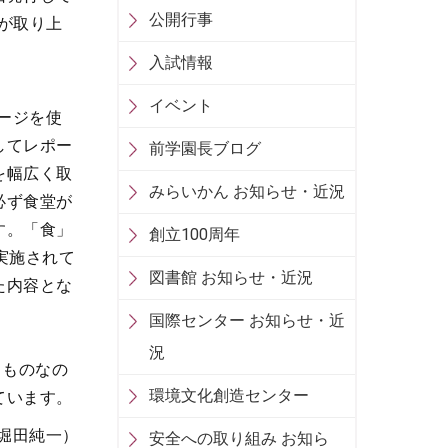
公開行事
」が取り上
入試情報
イベント
ージを使
してレポー
前学園長ブログ
を幅広く取
みらいかん お知らせ・近況
必ず食堂が
す。「食」
創立100周年
実施されて
図書館 お知らせ・近況
た内容とな
国際センター お知らせ・近
況
るものなの
環境文化創造センター
ています。
 堀田純一）
安全への取り組み お知ら