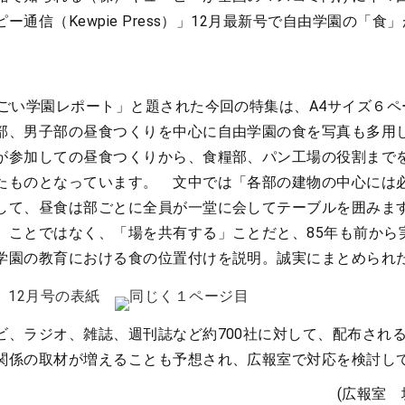
ー通信（Kewpie Press）」12月最新号で自由学園の「食
すごい学園レポート」と題された今回の特集は、A4サイズ６ペ
部、男子部の昼食つくりを中心に自由学園の食を写真も多用
が参加しての昼食つくりから、食糧部、パン工場の役割まで
たものとなっています。 文中では「各部の建物の中心には
して、昼食は部ごとに全員が一堂に会してテーブルを囲みま
」ことではなく、「場を共有する」ことだと、85年も前から
学園の教育における食の位置付けを説明。誠実にまとめられ
ビ、ラジオ、雑誌、週刊誌など約700社に対して、配布され
関係の取材が増えることも予想され、広報室で対応を検討し
(広報室