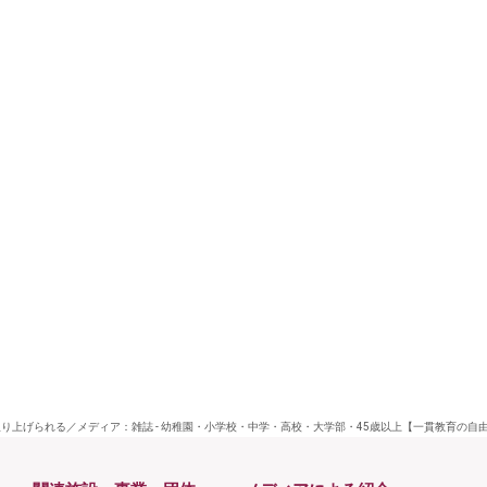
り上げられる／メディア：雑誌 - 幼稚園・小学校・中学・高校・大学部・45歳以上【一貫教育の自