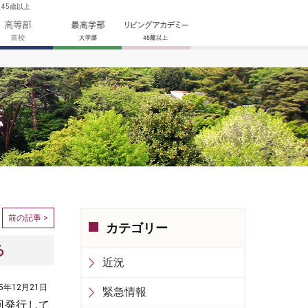
45歳以上
誌
前の記事 >
カテゴリー
る
近況
05年12月21日
緊急情報
回発行して