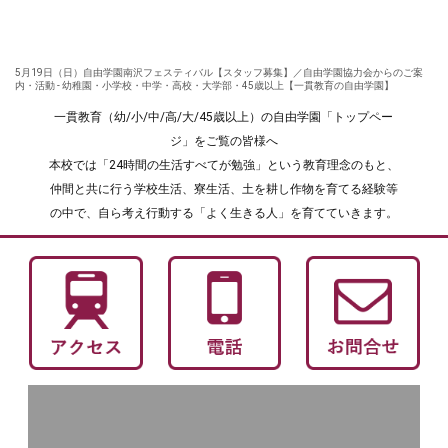
5月19日（日）自由学園南沢フェスティバル【スタッフ募集】／自由学園協力会からのご案
内・活動 - 幼稚園・小学校・中学・高校・大学部・45歳以上【一貫教育の自由学園】
一貫教育（幼/小/中/高/大/45歳以上）の自由学園「トップペー
ジ」をご覧の皆様へ
本校では「24時間の生活すべてが勉強」という教育理念のもと、
仲間と共に行う学校生活、寮生活、土を耕し作物を育てる経験等
の中で、自ら考え行動する「よく生きる人」を育てていきます。