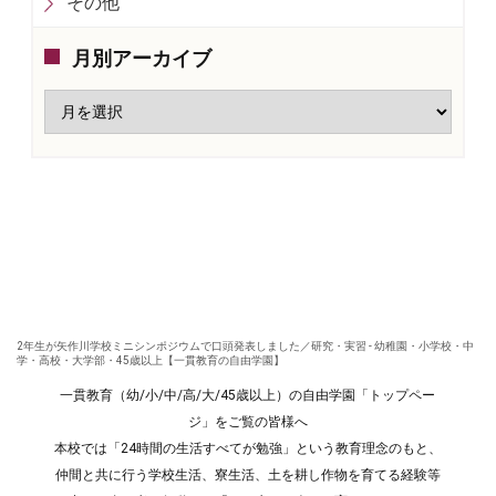
その他
月別アーカイブ
2年生が矢作川学校ミニシンポジウムで口頭発表しました／研究・実習 - 幼稚園・小学校・中
学・高校・大学部・45歳以上【一貫教育の自由学園】
一貫教育（幼/小/中/高/大/45歳以上）の自由学園「トップペー
ジ」をご覧の皆様へ
本校では「24時間の生活すべてが勉強」という教育理念のもと、
仲間と共に行う学校生活、寮生活、土を耕し作物を育てる経験等