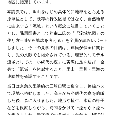
地区に指定しています。
本講義では、里山をはじめ具体的に地域をとらえる
原単位として、既存の行政区域ではなく、自然地形
に由来する「流域」という概念に注目していくこと
とし、課題図書として岸由二氏の『「流域地図」の
作り方―川から地球を考える』を全員が読みレポート
しました。今回の見学の目的は、岸氏が保全に関わ
り、先の文献でも紹介されている、理想的なモデル
流域としての「小網代の森」に実際に足を運び、全
身で「流域」を体感すること、里山・里川・里海の
連続性を確認することです。
当日は京急久里浜線の三崎口駅に集合し、路線バス
で現地へ移動しました。高台から小網代の森を俯瞰
した後、森に入りました。地形や植生、水辺の様子
などを観察しながら、時間をかけて上流から下流へ
と歩きました。最下流でお弁当をいただき、NPO法