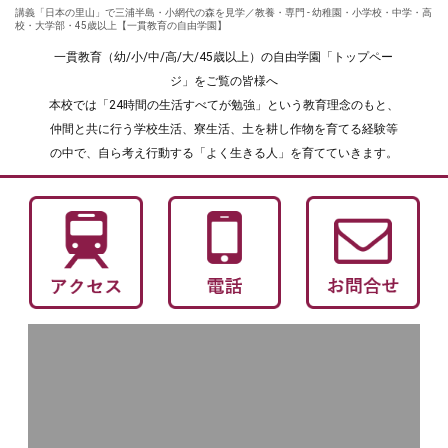
講義「日本の里山」で三浦半島・小網代の森を見学／教養・専門 - 幼稚園・小学校・中学・高
校・大学部・45歳以上【一貫教育の自由学園】
一貫教育（幼/小/中/高/大/45歳以上）の自由学園「トップペー
ジ」をご覧の皆様へ
本校では「24時間の生活すべてが勉強」という教育理念のもと、
仲間と共に行う学校生活、寮生活、土を耕し作物を育てる経験等
の中で、自ら考え行動する「よく生きる人」を育てていきます。