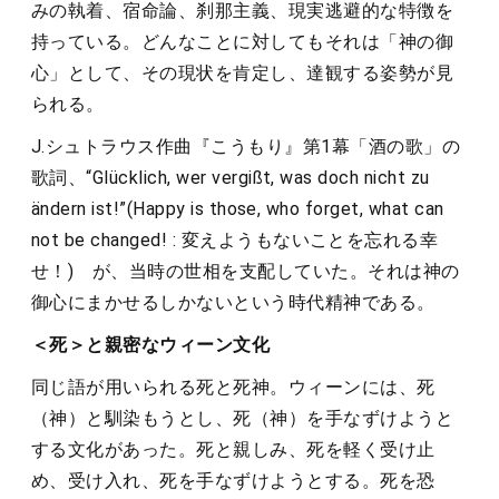
みの執着、宿命論、刹那主義、現実逃避的な特徴を
持っている。どんなことに対してもそれは「神の御
心」として、その現状を肯定し、達観する姿勢が見
られる。
J.シュトラウス作曲『こうもり』第1幕「酒の歌」の
歌詞、“Glücklich, wer vergißt, was doch nicht zu
ändern ist!”(Happy is those, who forget, what can
not be changed! : 変えようもないことを忘れる幸
せ！) が、当時の世相を支配していた。それは神の
御心にまかせるしかないという時代精神である。
＜死＞と親密なウィーン文化
同じ語が用いられる死と死神。ウィーンには、死
（神）と馴染もうとし、死（神）を手なずけようと
する文化があった。死と親しみ、死を軽く受け止
め、受け入れ、死を手なずけようとする。死を恐