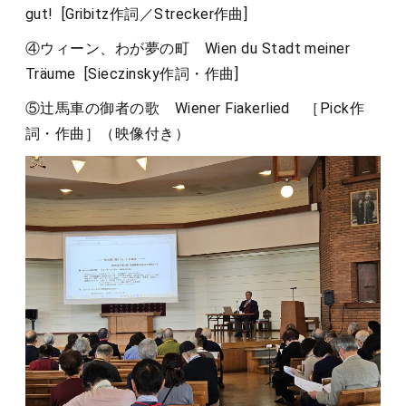
gut! [Gribitz作詞／Strecker作曲]
④ウィーン、わが夢の町 Wien du Stadt meiner
Träume [Sieczinsky作詞・作曲]
⑤辻馬車の御者の歌 Wiener Fiakerlied ［Pick作
詞・作曲］（映像付き）