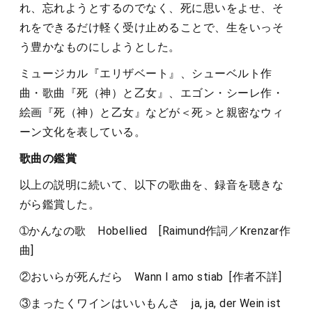
れ、忘れようとするのでなく、死に思いをよせ、そ
れをできるだけ軽く受け止めることで、生をいっそ
う豊かなものにしようとした。
ミュージカル『エリザベート』、シューベルト作
曲・歌曲『死（神）と乙女』、エゴン・シーレ作・
絵画『死（神）と乙女』などが＜死＞と親密なウィ
ーン文化を表している。
歌曲の鑑賞
以上の説明に続いて、以下の歌曲を、録音を聴きな
がら鑑賞した。
➀かんなの歌 Hobellied [Raimund作詞／Krenzar作
曲]
②おいらが死んだら Wann I amo stiab [作者不詳]
③まったくワインはいいもんさ ja, ja, der Wein ist