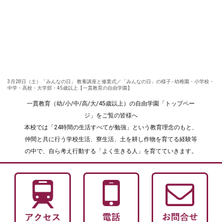
3月28日（土）「みんなの日」 教養講座と修業式／「みんなの日」の様子 - 幼稚園・小学校・
中学・高校・大学部・45歳以上【一貫教育の自由学園】
一貫教育（幼/小/中/高/大/45歳以上）の自由学園「トップペー
ジ」をご覧の皆様へ
本校では「24時間の生活すべてが勉強」という教育理念のもと、
仲間と共に行う学校生活、寮生活、土を耕し作物を育てる経験等
の中で、自ら考え行動する「よく生きる人」を育てていきます。