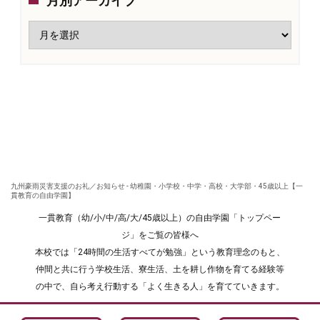
月別アーカイブ
九州豪雨災害支援のお礼／お知らせ - 幼稚園・小学校・中学・高校・大学部・45歳以上【一
貫教育の自由学園】
一貫教育（幼/小/中/高/大/45歳以上）の自由学園「トップペー
ジ」をご覧の皆様へ
本校では「24時間の生活すべてが勉強」という教育理念のもと、
仲間と共に行う学校生活、寮生活、土を耕し作物を育てる経験等
の中で、自ら考え行動する「よく生きる人」を育てていきます。