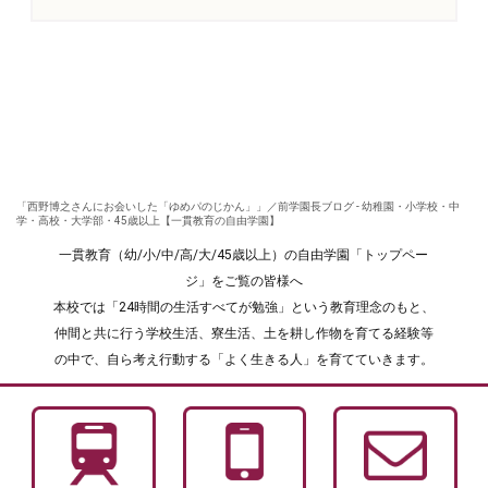
「西野博之さんにお会いした「ゆめパのじかん」」／前学園長ブログ - 幼稚園・小学校・中
学・高校・大学部・45歳以上【一貫教育の自由学園】
一貫教育（幼/小/中/高/大/45歳以上）の自由学園「トップペー
ジ」をご覧の皆様へ
本校では「24時間の生活すべてが勉強」という教育理念のもと、
仲間と共に行う学校生活、寮生活、土を耕し作物を育てる経験等
の中で、自ら考え行動する「よく生きる人」を育てていきます。