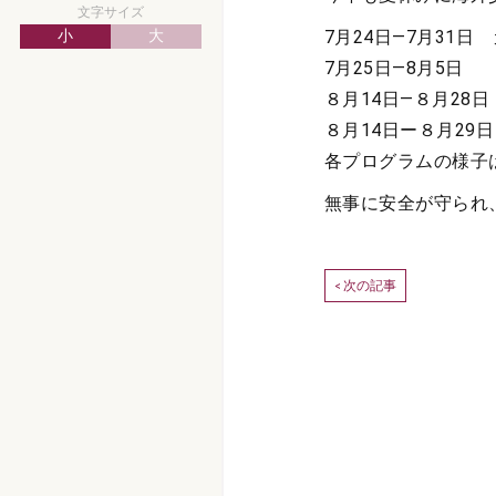
文字サイズ
小
大
7月24日―7月31日
7月25日―8月5日
８月14日―８月28
８月14日ー８月29
各プログラムの様子
無事に安全が守られ
次の記事
<