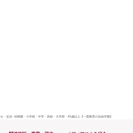
せ・近況 - 幼稚園・小学校・中学・高校・大学部・45歳以上【一貫教育の自由学園】