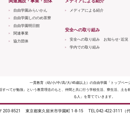
関連施設・事業・団体
メディアによる紹介
自由学園みらいかん
メディアによる紹介
自由学園しののめ茶寮
自由学園明日館
安全への取り組み
関連事業
安全への取り組み お知らせ･近況
協力団体
学内での取り組み
一貫教育（幼/小/中/高/大/45歳以上）の自由学園「トップペ
生活すべてが勉強」という教育理念のもと、仲間と共に行う学校生活、寮生活、土を
る人」を育てていきます。
〒203-8521
東京都東久留米市学園町 1-8-15
TEL:042-422-3111