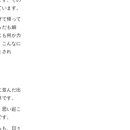
ています。
げて帰って
らだも細
にも何か力
・こんなに
まされ
に並んだ出
章です。
く思い起こ
です。
らも、日々