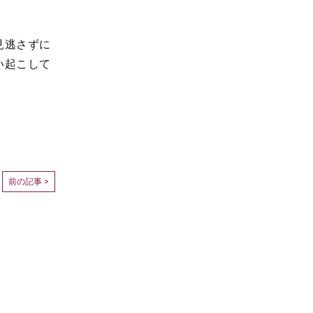
見逃さずに
い起こして
前の記事 >