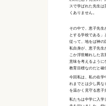
スで学ばれた先生は
くありません。
その中で、恵子先生
とする学校である」
従って、地をば神の
私自身が、恵子先生
こか浮世離れした言
意味を考えるように
教育目標なのだと確
今回私は、私の在学
れまでとは少し異な
を温かく見守る恵子
私たちは中学に入学
走を行いました。幼