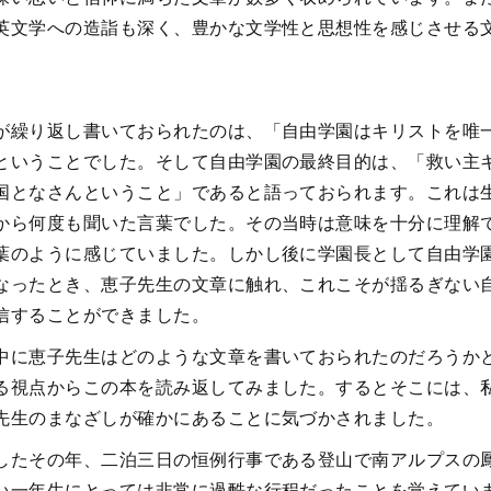
英文学への造詣も深く、豊かな文学性と思想性を感じさせる
が繰り返し書いておられたのは、「自由学園はキリストを唯
ということでした。そして自由学園の最終目的は、「救い主
国となさんということ」であると語っておられます。これは
から何度も聞いた言葉でした。その当時は意味を十分に理解
葉のように感じていました。しかし後に学園長として自由学
なったとき、恵子先生の文章に触れ、これこそが揺るぎない
信することができました。
中に恵子先生はどのような文章を書いておられたのだろうか
る視点からこの本を読み返してみました。するとそこには、
先生のまなざしが確かにあることに気づかされました。
したその年、二泊三日の恒例行事である登山で南アルプスの
い一年生にとっては非常に過酷な行程だったことを覚えてい