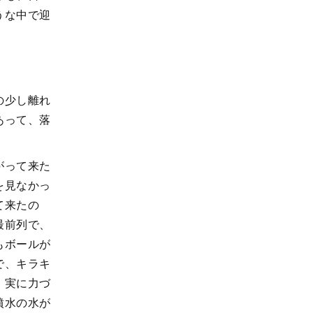
うな中で迎
の少し離れ
あって、落
がって来た
を見なかっ
て来たの
最前列で、
もボールが
で、キラキ
、実に力づ
噴水の水が