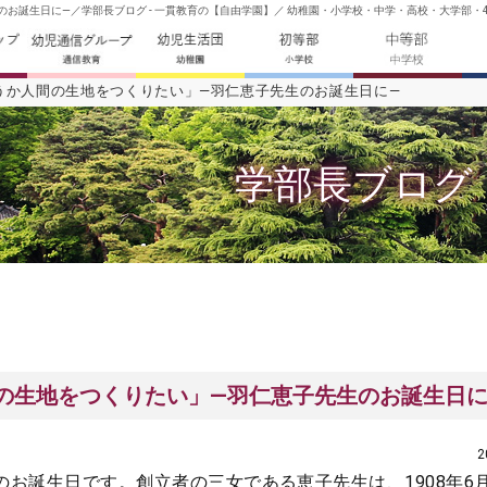
お誕生日に―／学部長ブログ - 一貫教育の【自由学園】／ 幼稚園・小学校・中学・高校・大学部・
うか人間の生地をつくりたい」―羽仁恵子先生のお誕生日に―
学部長ブログ
の生地をつくりたい」―羽仁恵子先生のお誕生日に
2
のお誕生日です。創立者の三女である恵子先生は、1908年6