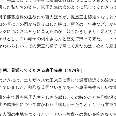
戻った私たちの姿を、恵子先生は次のように記してくださっ
男子部普通科の生徒たち百人ほどが、鳳凰三山縦走をなしと
出の頃にこの門から送り出した時は、新入の一年生など、か
ックにつぶされそうに見えたのが、顔もひきしまり、足どり
かりとし、白い帽子の列をきちんと整えて帰って来た。・・
かわいらしいまでの素直な様子で帰って来たのは、心から励
う朝。見送ってくださる恵子先生（1974年）
のときには、エリザベス女王来日に際して迎賓館近くの沿道
れていました。熱烈な英国びいきであった恵子先生らしい文
冊の中で最も恵子先生らしさを感じ、その時のことを印象深
生の体操会について書かれた「嬉しかったこと」という文章
か人間の生地をつくりたい」という教育への願いを抱きなが