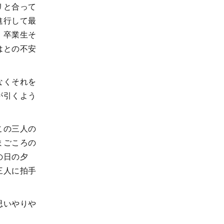
リと合って
進行して最
、卒業生そ
はとの不安
なくそれを
が引くよう
この三人の
まごころの
の日の夕
三人に拍手
思いやりや