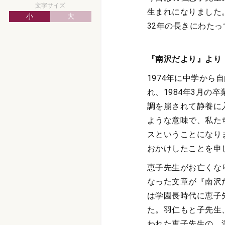
文字サイズ
生まれになりました
小
大
32年の長きにわた
『南沢だより』より
1974年に中学か
れ、1984年3月
調を崩されて静養に
ような意味で、私た
スということになり
おかけしたことを申
恵子先生がお亡くな
なった文章が『南沢
は学園長時代に恵子
た。羽仁もと子先生
われた恵子先生の、