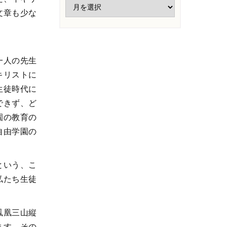
文章も少な
一人の先生
キリストに
生徒時代に
できず、ど
園の教育の
自由学園の
という、こ
私たち生徒
鳳凰三山縦
ます。その