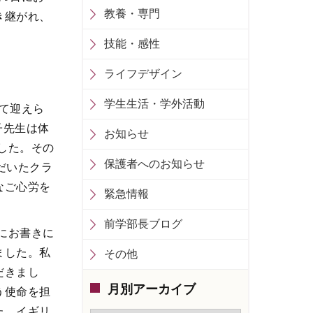
教養・専門
き継がれ、
技能・感性
ライフデザイン
学生生活・学外活動
って迎えら
子先生は体
お知らせ
した。その
保護者へのお知らせ
だいたクラ
なご心労を
緊急情報
前学部長ブログ
にお書きに
ました。私
その他
だきまし
月別アーカイブ
う使命を担
た、イギリ