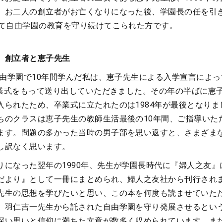
。お二人の創立者がお亡くなりになった後、学園長の任を引
って自由学園の教育を守り続けてこられた方です。
 創立者と恵子先生
ら自由学園で10年間学んだ私は、恵子先生による入学宣言によ
の卒業式をもって送り出していただきました。その年の半ばに恵
入られたため、卒業式に立たれたのは1984年が最後となりま
ちのクラスは恵子先生の教師生活最後の10年間、ご指導いた
ます。問題の多かった当時の男子部を思い返すと、さまざま
し訳なく思います。
りになった翌年の1990年、先生が学園長時代に『婦人之友』
だより』として一冊にまとめられ、婦人之友社から刊行され
先生の思想を学びたいと思い、この本を何度も読ませていた
、羽仁吉一先生から託された自由学園を守り発展させるとい
深い思いと信仰に満ちた文章が数多く収められています。ま