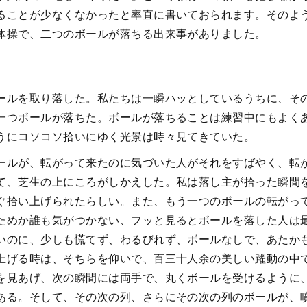
ることが少なくなかったと率直に書いておられます。そのよ
体操で、二つのボールが落ちる出来事がありました。
ールを取り落した。私たちは一瞬ハッとしているうちに、そ
一つボールが落ちた。ボールが落ちることは練習中にもよく
うにコソコソ拾いにゆく光景は時々見てきていた。
ールが、転がって来たのに気づいた人がそれをすばやく、転
て、芝生の上にころがしかえした。私は落し主が拾った瞬間
ぐ拾い上げられたらしい。また、もう一つのボールの転がっ
ためか誰も気がつかない、フッと見るとボールを落した人は
いのに、少しも慌てず、わるびれず、ボールなしで、あたか
上げる時は、そちらを仰いで、百三十人余の美しい躍動の中
を見あげ、次の瞬間には両手で、丸くボールを受けるように
ある。そして、その次の列、さらにその次の列のボールが、