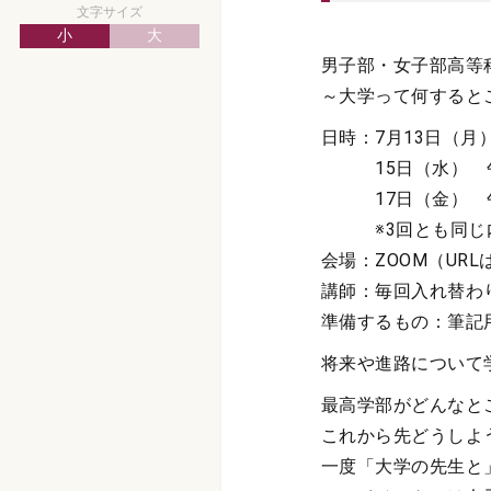
文字サイズ
小
大
男子部・女子部高等
～大学って何すると
日時：7月13日（月）
15日（水） 午後
17日（金） 午後
※3回とも同じ内容
会場：ZOOM（URLは
講師：毎回入れ替わ
準備するもの：筆記
将来や進路について
最高学部がどんなと
これから先どうしよ
一度「大学の先生と