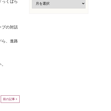
ざっくばら
ープの対話
がら、進路
い。
前の記事 >