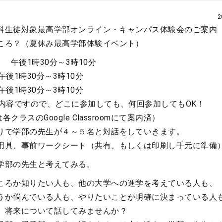
2
科生徒対象最高学部オンライン・キャンパス体験会のご案内
ころ？（夏休み最高学部体験イベント）
 午後1時30分～3時10分
1時30分～3時10分
1時30分～3時10分
ですので、どこに参加しても、何回参加してもOK！
各クラスのGoogle Classroomにて案内済）
りで学部の先生が４～５名と対話をしていきます。
用具、事前ワークシート（共有、もしくは印刷し手元に準備
学部の先生と考えてみる。
ころか知りたい人も、他の大学への進学を考えている人も、
うか悩んでいる人も、やりたいことが明確に決まっている人
」将来について話してみませんか？