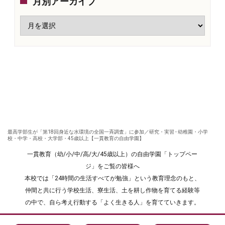
月別アーカイブ
最高学部生が「第18回身近な水環境の全国一斉調査」に参加／研究・実習 - 幼稚園・小学
校・中学・高校・大学部・45歳以上【一貫教育の自由学園】
一貫教育（幼/小/中/高/大/45歳以上）の自由学園「トップペー
ジ」をご覧の皆様へ
本校では「24時間の生活すべてが勉強」という教育理念のもと、
仲間と共に行う学校生活、寮生活、土を耕し作物を育てる経験等
の中で、自ら考え行動する「よく生きる人」を育てていきます。