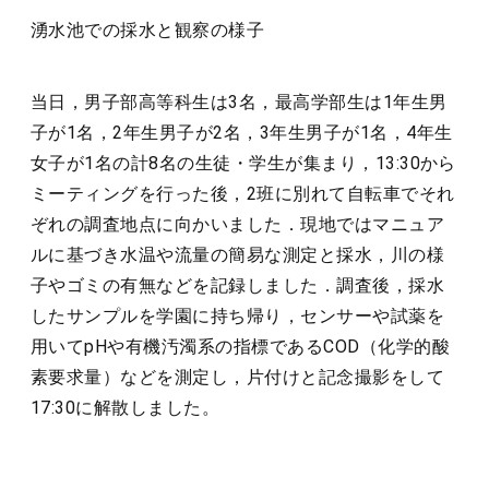
湧水池での採水と観察の様子
当日，男子部高等科生は3名，最高学部生は1年生男
子が1名，2年生男子が2名，3年生男子が1名，4年生
女子が1名の計8名の生徒・学生が集まり，13:30から
ミーティングを行った後，2班に別れて自転車でそれ
ぞれの調査地点に向かいました．現地ではマニュア
ルに基づき水温や流量の簡易な測定と採水，川の様
子やゴミの有無などを記録しました．調査後，採水
したサンプルを学園に持ち帰り，センサーや試薬を
用いてpHや有機汚濁系の指標であるCOD（化学的酸
素要求量）などを測定し，片付けと記念撮影をして
17:30に解散しました。